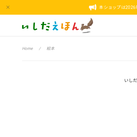
本ショップは202
Home
絵本
いしだ